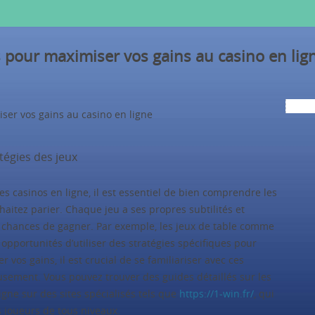
les pour maximiser vos gains au casino en lig
iser vos gains au casino en ligne
tégies des jeux
es casinos en ligne, il est essentiel de bien comprendre les
haitez parier. Chaque jeu a ses propres subtilités et
s chances de gagner. Par exemple, les jeux de table comme
s opportunités d’utiliser des stratégies spécifiques pour
vos gains, il est crucial de se familiariser avec ces
eusement. Vous pouvez trouver des guides détaillés sur les
ligne sur des sites spécialisés tels que
https://1-win.fr/
, qui
s joueurs de tous niveaux.