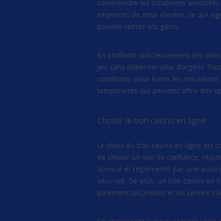
comprendre les conditions associées
exigences de mise élevées, ce qui si
pouvoir retirer vos gains.
En profitant judicieusement des bon
jeu sans dépenser plus d’argent. Toute
conditions pour éviter les mauvaises
temporaires qui peuvent offrir des o
Choisir le bon casino en ligne
Le choix du bon casino en ligne est cr
de choisir un site de confiance, réput
licencié et réglementé par une autor
sécurisé. De plus, un bon casino en l
paiement sécurisées et un service clie