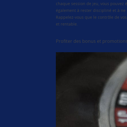
chaque session de jeu, vous pouvez é
également à rester discipliné et à n
Rappelez-vous que le contrôle de vos
et rentable.
Profiter des bonus et promotion