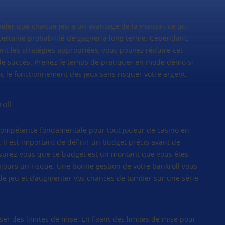
peler que chaque jeu a un avantage de la maison, ce qui
 certaine probabilité de gagner à long terme. Cependant,
ant les stratégies appropriées, vous pouvez réduire cet
e succès. Prenez le temps de pratiquer en mode démo si
vec le fonctionnement des jeux sans risquer votre argent.
oll
e compétence fondamentale pour tout joueur de casino en
 Il est important de définir un budget précis avant de
ssurez-vous que ce budget est un montant que vous êtes
ujours un risque. Une bonne gestion de votre bankroll vous
de jeu et d’augmenter vos chances de tomber sur une série
liser des limites de mise. En fixant des limites de mise pour