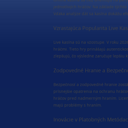
jednotlivých hráčov. Na základe týcht
Vďaka analýze dát sa kasína dokážu ef
Vzrastajúca Popularita Live Kas
Live kasína sú na vzostupe. V roku 202
hráčmi. Tieto hry prinášajú autenticko
zlepšujú, čo výsledne zaručuje lepšiu k
Zodpovedné Hranie a Bezpečn
Bezpečnosť a zodpovedné hranie zostáv
prísnejšie opatrenia na ochranu hráčov
hráčov pred nadmerným hraním. Licenc
majú problémy s hraním.
Inovácie v Platobných Metóda