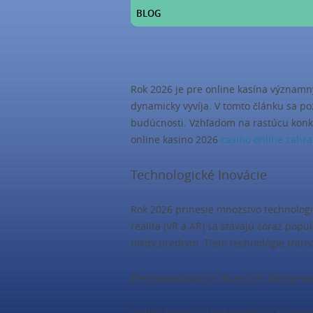
BLOG
Rok 2026 je pre online kasína význam
dynamicky vyvíja. V tomto článku sa po
budúcnosti. Vzhľadom na rastúcu konkur
online kasino 2026
casino online zahra
Technologické Inovácie
Rok 2026 prinesie množstvo technologic
realita (VR a AR) sa stávajú čoraz pop
nikdy predtým. Tieto technológie tran
Personalizácia Hracích Skúseno
Online kasína sa tiež orientujú na per