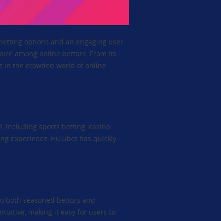
of betting options and an engaging user
hoice among online bettors. From its
ut in the crowded world of online
, including sports betting, casino
ing experience, Hulubet has quickly
r to both seasoned bettors and
tuitive, making it easy for users to