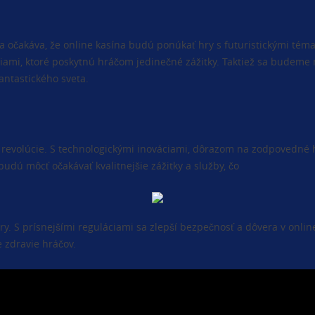
 očakáva, že online kasína budú ponúkať hry s futuristickými téma
iami, ktoré poskytnú hráčom jedinečné zážitky. Taktiež sa budeme mô
antastického sveta.
 revolúcie. S technologickými inováciami, dôrazom na zodpovedné 
udú môcť očakávať kvalitnejšie zážitky a služby, čo
ry. S prísnejšími reguláciami sa zlepší bezpečnosť a dôvera v onlin
 zdravie hráčov.