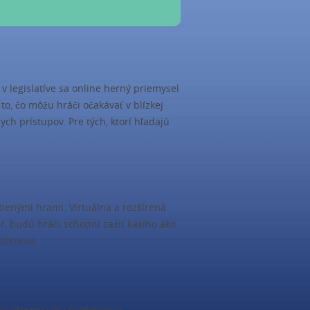
legislatíve sa online herný priemysel
to, čo môžu hráči očakávať v blízkej
h prístupov. Pre tých, ktorí hľadajú
úbenými hrami. Virtuálna a rozšírená
r, budú hráči schopní zažiť kasíno ako
 domova.
 platformy učia preferencie