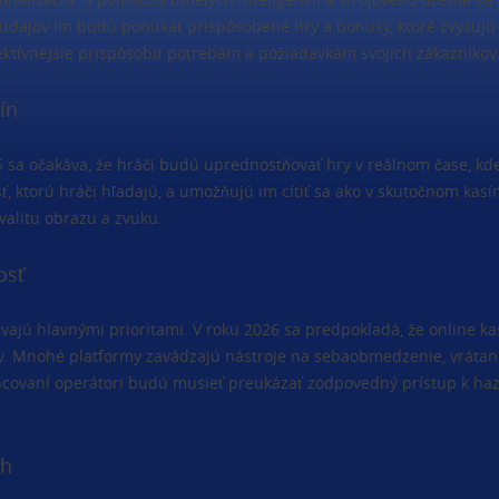
o údajov im budú ponúkať prispôsobené hry a bonusy, ktoré zvyšujú
ektívnejšie prispôsobiť potrebám a požiadavkám svojich zákazníkov
ín
6 sa očakáva, že hráči budú uprednostňovať hry v reálnom čase, kd
sť, ktorú hráči hľadajú, a umožňujú im cítiť sa ako v skutočnom kas
valitu obrazu a zvuku.
osť
ajú hlavnými prioritami. V roku 2026 sa predpokladá, že online 
. Mnohé platformy zavádzajú nástroje na sebaobmedzenie, vrátane l
ovaní operátori budú musieť preukázať zodpovedný prístup k ha
ch